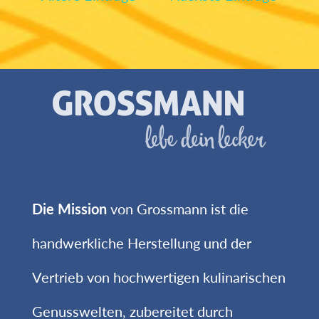
Die Mission
von Grossmann ist die
handwerkliche Herstellung und der
Vertrieb von hochwertigen kulinarischen
Genusswelten, zubereitet durch